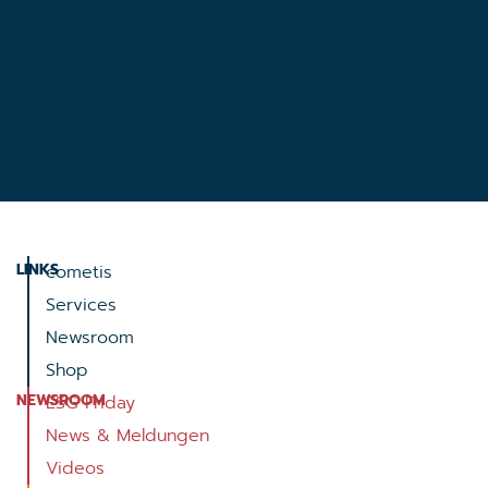
LINKS
cometis
Services
Newsroom
Shop
NEWSROOM
ESG Friday
News & Meldungen
Videos