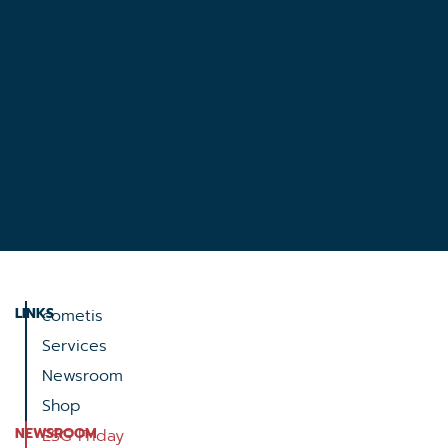
LINKS
cometis
Services
Newsroom
Shop
NEWSROOM
ESG Friday