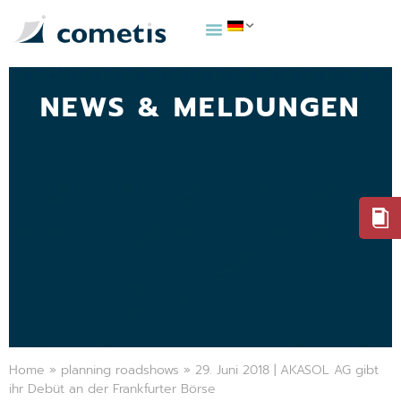
NEWS & MELDUNGEN
Home
»
planning roadshows
»
29. Juni 2018 | AKASOL AG gibt
ihr Debüt an der Frankfurter Börse