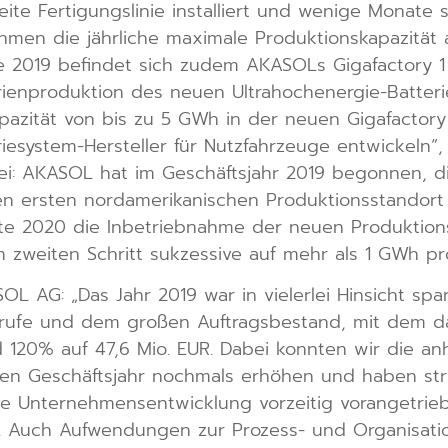
ite Fertigungslinie installiert und wenige Monate
ehmen die jährliche maximale Produktionskapazitä
te 2019 befindet sich zudem AKASOLs Gigafactory 
erienproduktion des neuen Ultrahochenergie-Batte
apazität von bis zu 5 GWh in der neuen Gigafactory 
system-Hersteller für Nutzfahrzeuge entwickeln“, 
i: AKASOL hat im Geschäftsjahr 2019 begonnen, di
n ersten nordamerikanischen Produktionsstandort in
fte 2020 die Inbetriebnahme der neuen Produktionsl
 zweiten Schritt sukzessive auf mehr als 1 GWh pr
 AG: „Das Jahr 2019 war in vielerlei Hinsicht spa
rufe und dem großen Auftragsbestand, mit dem da
 120% auf 47,6 Mio. EUR. Dabei konnten wir die an
en Geschäftsjahr nochmals erhöhen und haben st
ive Unternehmensentwicklung vorzeitig vorangetrie
n. Auch Aufwendungen zur Prozess- und Organisati