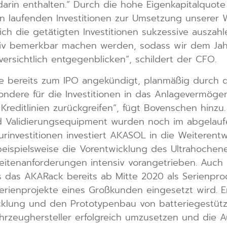
d darin enthalten.“ Durch die hohe Eigenkapitalquot
von laufenden Investitionen zur Umsetzung unserer
sich die getätigten Investitionen sukzessive auszah
tiv bemerkbar machen werden, sodass wir dem Jah
rsichtlich entgegenblicken“, schildert der CFO.
 wie bereits zum IPO angekündigt, planmäßig durch 
sondere für die Investitionen in das Anlagevermög
 Kreditlinien zurückgreifen“, fügt Bovenschen hinzu
d Validierungsequipment wurden noch im abgelauf
kturinvestitionen investiert AKASOL in die Weiterent
eispielsweise die Vorentwicklung des Ultrahochen
eiten­anforderungen intensiv vorangetrieben. Auch
s das AKARack bereits ab Mitte 2020 als Serienpr
erienprojekte eines Großkunden eingesetzt wird.
lung und den Prototypenbau von batteriegestützte
rzeughersteller erfolgreich umzusetzen und die A