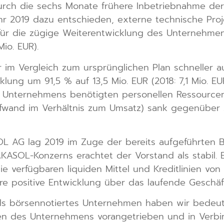
urch die sechs Monate frühere Inbetriebnahme der
hr 2019 dazu entschieden, externe technische Pro
für die zügige Weiterentwicklung des Unternehmens
Mio. EUR).
r im Vergleich zum ursprünglichen Plan schneller 
lung um 91,5 % auf 13,5 Mio. EUR (2018: 7,1 Mio. EU
Unternehmens benötigten personellen Ressourcen 
fwand im Verhältnis zum Umsatz) sank gegenüber 
 AG lag 2019 im Zuge der bereits aufgeführten Be
AKASOL-Konzerns erachtet der Vorstand als stabil.
ie verfügbaren liquiden Mittel und Kreditlinien von
ere positive Entwicklung über das laufende Geschäft
 als börsennotiertes Unternehmen haben wir bedeut
gen des Unternehmens vorangetrieben und in Verbi