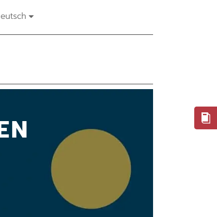
eutsch
EN