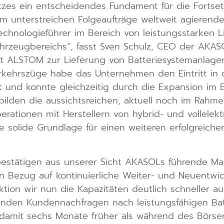
zes ein entscheidendes Fundament für die Fortse
 unterstreichen Folgeaufträge weltweit agierende
echnologieführer im Bereich von leistungsstarken 
zfahrzeugbereichs”, fasst Sven Schulz, CEO der AK
 ALSTOM zur Lieferung von Batteriesystemanlagen 
rkehrszüge habe das Unternehmen den Eintritt in 
und konnte gleichzeitig durch die Expansion im Be
 bilden die aussichtsreichen, aktuell noch im Rahm
rationen mit Herstellern von hybrid- und vollelek
e solide Grundlage für einen weiteren erfolgreiche
bestätigen aus unserer Sicht AKASOLs führende Ma
in Bezug auf kontinuierliche Weiter- und Neuentwi
ktion wir nun die Kapazitäten deutlich schneller au
genden Kundennachfragen nach leistungsfähigen Bat
 damit sechs Monate früher als während des Bör