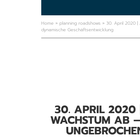
Home
»
planning roadshows
»
30. April 2020 
dynamische Geschäftsentwicklung
30. APRIL 2020 
ACHSTUM AB – B
NGEBROCHEN 