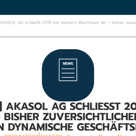
| AKASOL AG schließt 2019 mit starkem Wachstum ab – bisher zuver
| AKASOL AG SCHLIESST 20
ISHER ZUVERSICHTLICHER B
DYNAMISCHE GESCHÄFTSE