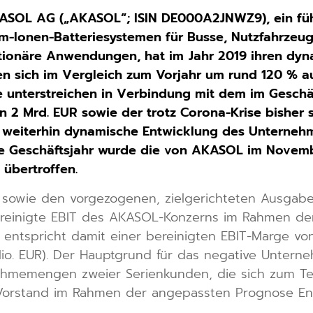
KASOL AG („AKASOL“; ISIN DE000A2JNWZ9), ein fü
um-Ionen-Batteriesystemen für Busse, Nutzfahrzeu
tationäre Anwendungen, hat
im
Jahr
2019
ihren dyn
 sich im Vergleich zum Vorjahr um rund 120 % au
ie unterstreichen in Verbindung mit dem im Geschä
 2 Mrd. EUR sowie der trotz Corona-Krise bisher
 weiterhin dynamische Entwicklung des Unternehm
e Geschäftsjahr wurde die von AKASOL im Novembe
übertroffen.
owie den vorgezogenen, zielgerichteten Ausgaben
einigte EBIT des AKASOL-Konzerns im Rahmen der
d entspricht damit einer bereinigten EBIT-Marge vo
0 Mio. EUR). Der Hauptgrund für das negative Unter
nahmemengen zweier Serienkunden, die sich zum Tei
Vorstand im Rahmen der angepassten Prognose End