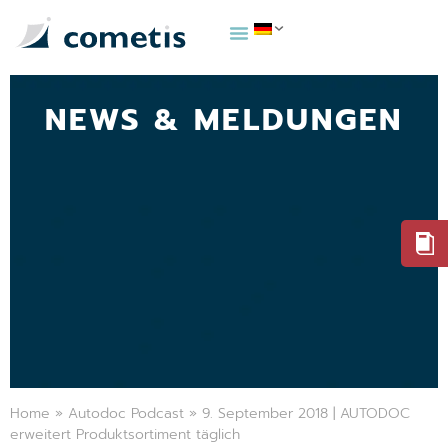
NEWS & MELDUNGEN
Home
»
Autodoc Podcast
»
9. September 2018 | AUTODOC
erweitert Produktsortiment täglich