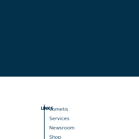
LINKS
cometis
Services
Newsroom
Shop