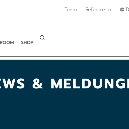
Team
Referenzen
D
SROOM
SHOP
EWS & MELDUNG