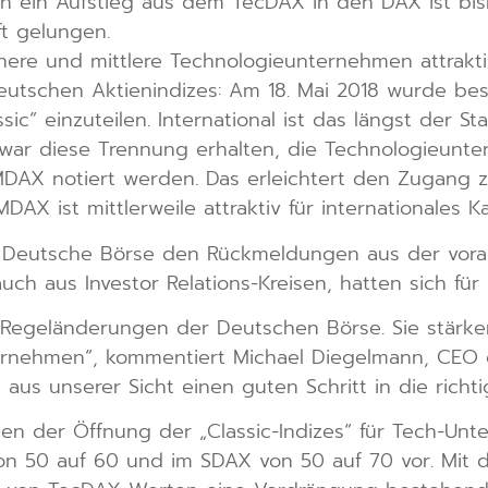
 ein Aufstieg aus dem TecDAX in den DAX ist bi
t gelungen.
ere und mittlere Technologieunternehmen attrakti
eutschen Aktienindizes: Am 18. Mai 2018 wurde be
ic“ einzuteilen. International ist das längst der 
zwar diese Trennung erhalten, die Technologieunt
X notiert werden. Das erleichtert den Zugang zu 
AX ist mittlerweile attraktiv für internationales Ka
e Deutsche Börse den Rückmeldungen aus der vor
uch aus Investor Relations-Kreisen, hatten sich fü
Regeländerungen der Deutschen Börse. Sie stärke
ernehmen“, kommentiert Michael Diegelmann, CEO c
t aus unserer Sicht einen guten Schritt in die richt
ben der Öffnung der „Classic-Indizes“ für Tech-U
 50 auf 60 und im SDAX von 50 auf 70 vor. Mit di