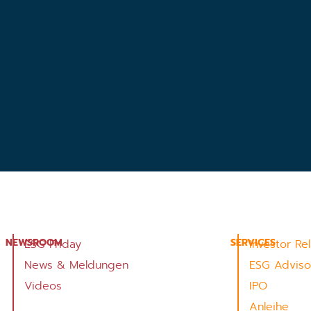
NEWSROOM
SERVICES
ESG Friday
Investor Re
News & Meldungen
ESG Adviso
Videos
IPO
Anleihe