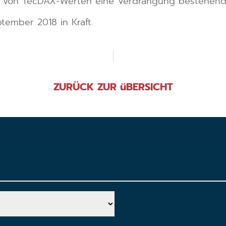
 von TecDAX-Werten eine Verdrängung bestehende
tember 2018 in Kraft.
ZURÜCK ZUR üBERSICHT