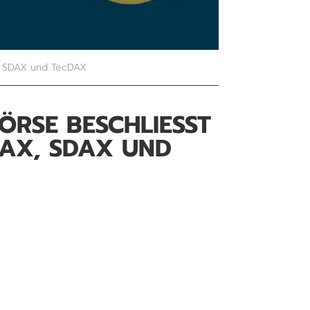
X, SDAX und TecDAX
SE BESCHLIESST R
X, SDAX UND T