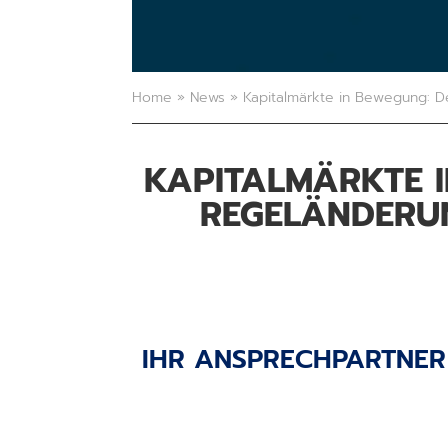
Home
»
News
»
Kapitalmärkte in Bewegung: D
KAPITALMÄRKTE I
EGELÄNDERUNG
IHR ANSPRECHPARTNER