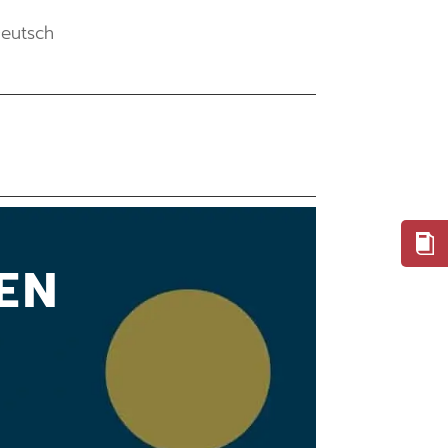
eutsch
EN