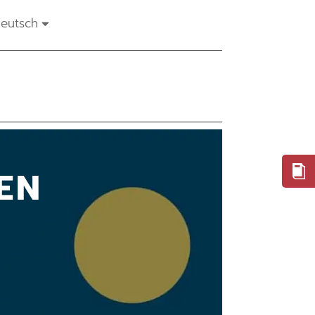
eutsch
EN