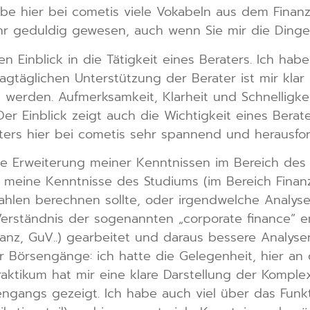
abe hier bei cometis viele Vokabeln aus dem Finanz
hr geduldig gewesen, auch wenn Sie mir die Dinge 
n Einblick in die Tätigkeit eines Beraters. Ich ha
 tagtäglichen Unterstützung der Berater ist mir kl
ig werden. Aufmerksamkeit, Klarheit und Schnelligke
er Einblick zeigt auch die Wichtigkeit eines Bera
aters hier bei cometis sehr spannend und herausfo
ste Erweiterung meiner Kenntnissen im Bereich des
ar meine Kenntnisse des Studiums (im Bereich Fin
zahlen berechnen sollte, oder irgendwelche Analys
Verständnis der sogenannten „corporate finance“ en
ilanz, GuV..) gearbeitet und daraus bessere Analy
er Börsengänge: ich hatte die Gelegenheit, hier an
ktikum hat mir eine klare Darstellung der Komple
engangs gezeigt. Ich habe auch viel über das Funk