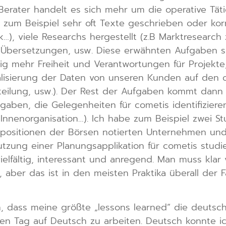
 Berater handelt es sich mehr um die operative Tät
 zum Beispiel sehr oft Texte geschrieben oder kor
…), viele Researchs hergestellt (z.B Marktresearch
Übersetzungen, usw. Diese erwähnten Aufgaben sin
 mehr Freiheit und Verantwortungen für Projekte, di
lisierung der Daten von unseren Kunden auf den on
rteilung, usw.). Der Rest der Aufgaben kommt dann
gaben, die Gelegenheiten für cometis identifizieren
 Innenorganisation…). Ich habe zum Beispiel zwei S
positionen der Börsen notierten Unternehmen und
zung einer Planungsapplikation für cometis studier
elfältig, interessant und anregend. Man muss klar 
aber das ist in den meisten Praktika überall der Fa
nn, dass meine größte „lessons learned“ die deutsch
en Tag auf Deutsch zu arbeiten. Deutsch konnte ic