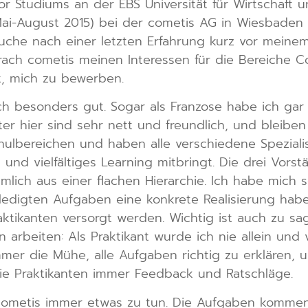
 Studiums an der EBS Universität für Wirtschaft u
ai-August 2015) bei der cometis AG in Wiesbaden ab
uche nach einer letzten Erfahrung kurz vor meinem
ach cometis meinen Interessen für die Bereiche Co
t, mich zu bewerben.
ch besonders gut. Sogar als Franzose habe ich gar
iter hier sind sehr nett und freundlich, und bleib
lbereichen und haben alle verschiedene Spezialis
 und vielfältiges Learning mitbringt. Die drei Vors
ämlich aus einer flachen Hierarchie. Ich habe mich 
erledigten Aufgaben eine konkrete Realisierung ha
ktikanten versorgt werden. Wichtig ist auch zu sag
arbeiten: Als Praktikant wurde ich nie allein und 
mer die Mühe, alle Aufgaben richtig zu erklären, u
 Praktikanten immer Feedback und Ratschläge.
 cometis immer etwas zu tun. Die Aufgaben kommen 