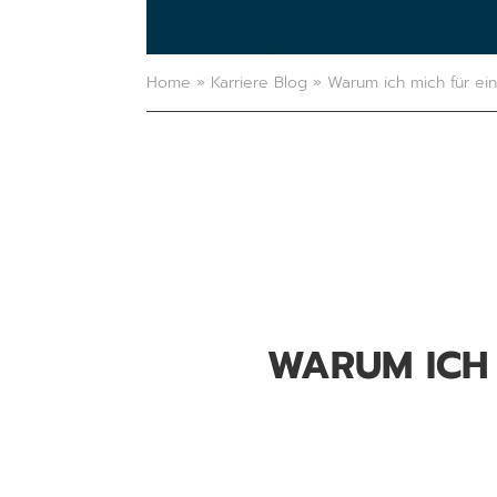
Home
»
Karriere Blog
»
Warum ich mich für ei
WARUM ICH 