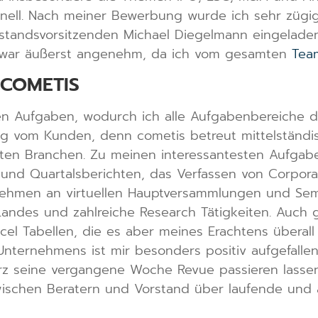
hnell. Nach meiner Bewerbung wurde ich sehr zügi
tandsvorsitzenden Michael Diegelmann eingeladen.
s war äußerst angenehm, da ich vom gesamten
Tea
 COMETIS
sten Aufgaben, wodurch ich alle Aufgabenbereiche d
g vom Kunden, denn cometis betreut mittelständis
ten Branchen. Zu meinen interessantesten Aufgabe
 und Quartalsberichten, das Verfassen von Corpora
lnehmen an virtuellen Hauptversammlungen und Semi
Landes und zahlreiche Research Tätigkeiten. Auch 
cel Tabellen, die es aber meines Erachtens überal
Unternehmens ist mir besonders positiv aufgefall
rz seine vergangene Woche Revue passieren lassen
schen Beratern und Vorstand über laufende und a