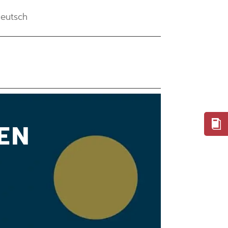
eutsch
EN