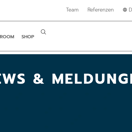
Team
Referenzen
D
SROOM
SHOP
EWS & MELDUNG