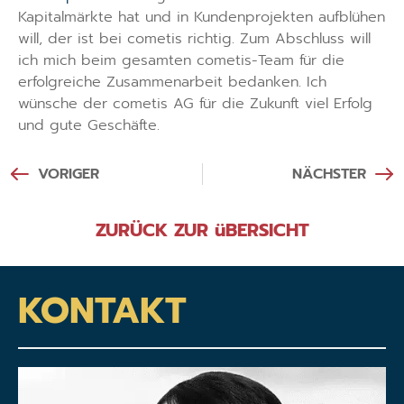
Kapitalmärkte hat und in Kundenprojekten aufblühen
will, der ist bei cometis richtig. Zum Abschluss will
ich mich beim gesamten cometis-Team für die
erfolgreiche Zusammenarbeit bedanken. Ich
wünsche der cometis AG für die Zukunft viel Erfolg
und gute Geschäfte.
VORIGER
NÄCHSTER
ZURÜCK ZUR üBERSICHT
KONTAKT