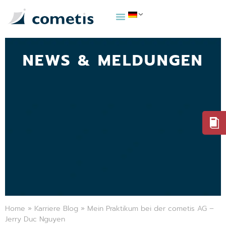
NEWS & MELDUNGEN
Home
»
Karriere Blog
»
Mein Praktikum bei der cometis AG –
Jerry Duc Nguyen