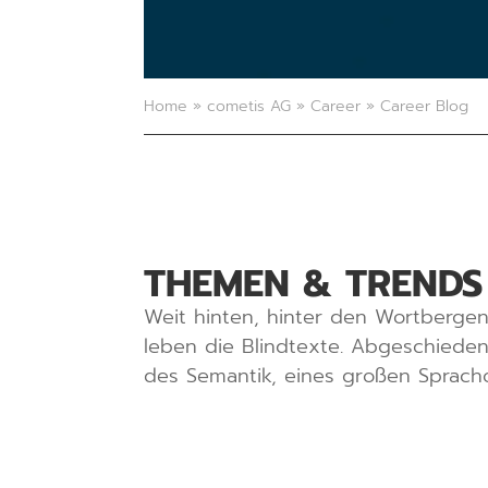
Home
»
cometis AG
»
Career
»
Career Blog
THEMEN & TRENDS
Weit hinten, hinter den Wortbergen
leben die Blindtexte. Abgeschiede
des Semantik, eines großen Sprach