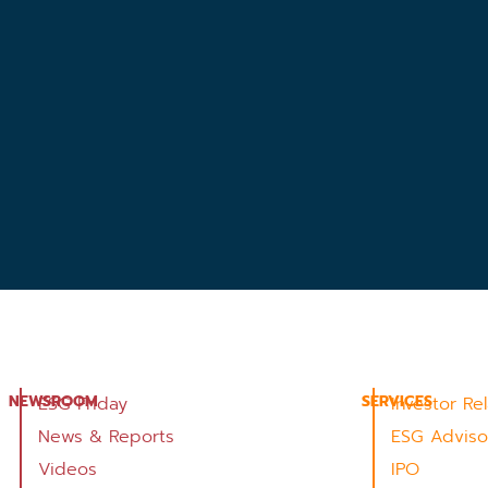
NEWSROOM
SERVICES
ESG Friday
Investor Re
News & Reports
ESG Adviso
Videos
IPO